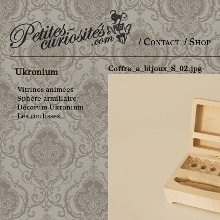
/ Contact
/ Shop
Main menu
Coffre_a_bijoux_S_02.jpg
Ukronium
Vitrines animées
Sphère armillaire
Décorum Ukronium
Les coulisses