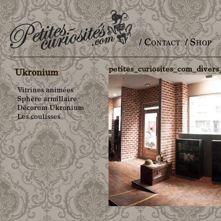
/ Contact
/ Shop
Main menu
petites_curiosites_com_diver
Ukronium
Vitrines animées
Sphère armillaire
Décorum Ukronium
Les coulisses