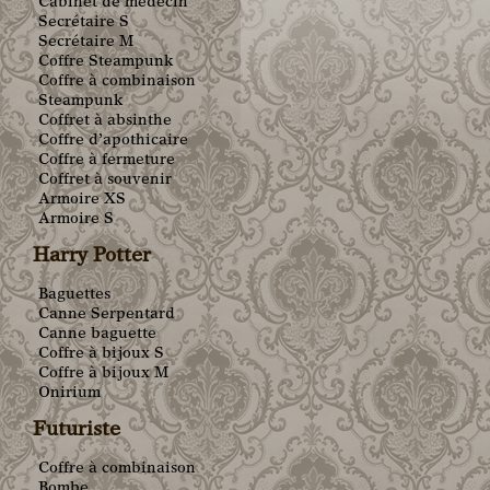
Cabinet de médecin
Secrétaire S
Secrétaire M
Coffre Steampunk
Coffre à combinaison
Steampunk
Coffret à absinthe
Coffre d’apothicaire
Coffre à fermeture
Coffret à souvenir
Armoire XS
Armoire S
Harry Potter
Baguettes
Canne Serpentard
Canne baguette
Coffre à bijoux S
Coffre à bijoux M
Onirium
Futuriste
Coffre à combinaison
Bombe