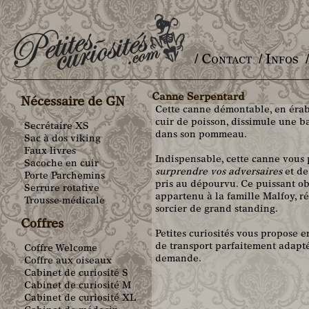
/ Contact
/ Infos
Main menu
Canne Serpentard
Nécessaire de GN
Cette canne démontable, en érabl
cuir de poisson, dissimule une 
Secrétaire XS
dans son pommeau.
Sac à dos viking
Faux livres
Indispensable, cette canne vous
Sacoche en cuir
surprendre vos adversaires
et de
Porte Parchemins
pris au dépourvu. Ce puissant o
Serrure rotative
appartenu à la famille Malfoy, r
Trousse-médicale
sorcier de grand standing.
Coffres
Petites curiosités vous propose e
de transport parfaitement adapté
Coffre Welcome
demande.
Coffre aux oiseaux
Cabinet de curiosité S
Cabinet de curiosité M
Cabinet de curiosité XL