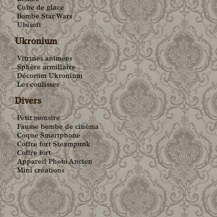
Cube de glace
Bombe Star Wars
Ubisoft
Ukronium
Vitrines animées
Sphère armillaire
Décorum Ukronium
Les coulisses
Divers
Petit monstre
Fausse bombe de cinéma
Coque Smartphone
Coffre fort Steampunk
Coffre fort
Appareil Photo Ancien
Mini créations