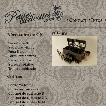
/ Contact
/ Infos
Main menu
p012.jpg
Nécessaire de GN
Secrétaire XS
Sac à dos viking
Faux livres
Porte Parchemins
Sacoche en cuir
Serrure rotative
Trousse-médicale
Coffres
Coffre Welcome
Coffre aux oiseaux
Cabinet de curiosité S
Cabinet de curiosité XL
Cabinet de curiosité M