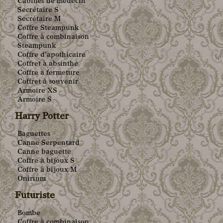
Cabinet de médecin
Secrétaire S
Secrétaire M
Coffre Steampunk
Coffre à combinaison
Steampunk
Coffre d’apothicaire
Coffret à absinthe
Coffre à fermeture
Coffret à souvenir
Armoire XS
Armoire S
Harry Potter
Baguettes
Canne Serpentard
Canne baguette
Coffre à bijoux S
Coffre à bijoux M
Onirium
Futuriste
Bombe
Coffre à combinaison