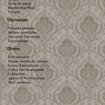
Cube de glace
Bombe Star Wars
Ubisoft
Ukronium
Vitrines animées
Sphère armillaire
Décorum Ukronium
Les coulisses
Divers
Petit monstre
Fausse bombe de cinéma
Coque Smartphone
Coffre fort Steampunk
Coffre fort
Appareil Photo Ancien
Mini créations