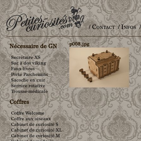
/ Contact
/ Infos
Main menu
p008.jpg
Nécessaire de GN
Secrétaire XS
Sac à dos viking
Faux livres
Porte Parchemins
Sacoche en cuir
Serrure rotative
Trousse-médicale
Coffres
Coffre Welcome
Coffre aux oiseaux
Cabinet de curiosité S
Cabinet de curiosité XL
Cabinet de curiosité M