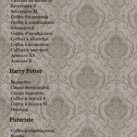
Cabinet de médecin
Secrétaire S
Secrétaire M
Coffre Steampunk
Coffre à combinaison
Steampunk
Coffre d’apothicaire
Coffret à absinthe
Coffre à fermeture
Coffret à souvenir
Armoire XS
Armoire S
Harry Potter
Baguettes
Canne Serpentard
Canne baguette
Coffre à bijoux S
Coffre à bijoux M
Onirium
Futuriste
Coffre à combinaison
Bombe