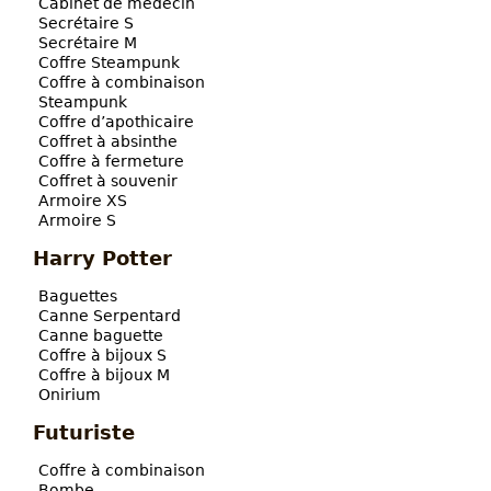
Cabinet de médecin
Secrétaire S
Secrétaire M
Coffre Steampunk
Coffre à combinaison
Steampunk
Coffre d’apothicaire
Coffret à absinthe
Coffre à fermeture
Coffret à souvenir
Armoire XS
Armoire S
Harry Potter
Baguettes
Canne Serpentard
Canne baguette
Coffre à bijoux S
Coffre à bijoux M
Onirium
Futuriste
Coffre à combinaison
Bombe