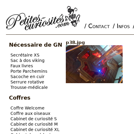
/ Contact
/ Infos
Main menu
p38.jpg
Nécessaire de GN
Secrétaire XS
Sac à dos viking
Faux livres
Porte Parchemins
Sacoche en cuir
Serrure rotative
Trousse-médicale
Coffres
Coffre Welcome
Coffre aux oiseaux
Cabinet de curiosité S
Cabinet de curiosité M
Cabinet de curiosité XL