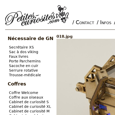
/ Contact
/ Infos
Main menu
018.jpg
Nécessaire de GN
Secrétaire XS
Sac à dos viking
Faux livres
Porte Parchemins
Sacoche en cuir
Serrure rotative
Trousse-médicale
Coffres
Coffre Welcome
Coffre aux oiseaux
Cabinet de curiosité S
Cabinet de curiosité XL
Cabinet de curiosité M